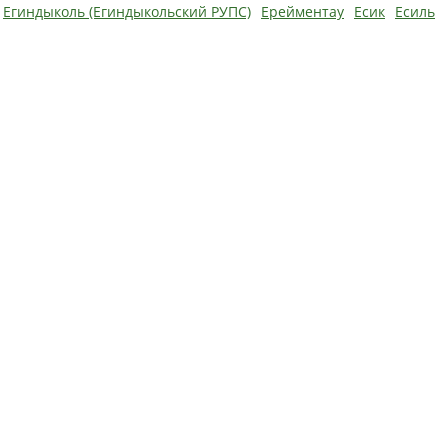
Егиндыколь (Егиндыкольский РУПС)
Ерейментау
Есик
Есиль