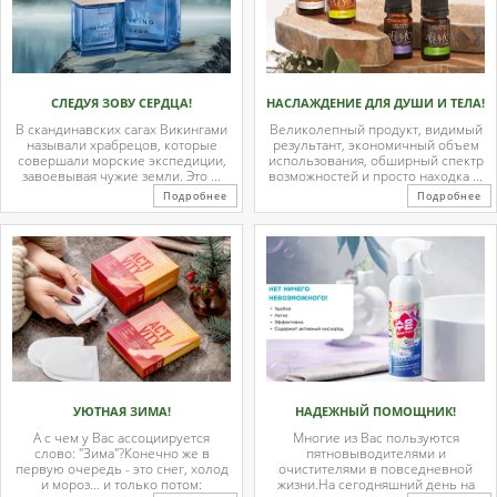
СЛЕДУЯ ЗОВУ СЕРДЦА!
НАСЛАЖДЕНИЕ ДЛЯ ДУШИ И ТЕЛА!
В скандинавских сагах Викингами
Великолепный продукт, видимый
называли храбрецов, которые
результант, экономичный объем
совершали морские экспедиции,
использования, обширный спектр
завоевывая чужие земли. Это ...
возможностей и просто находка ...
Подробнее
Подробнее
УЮТНАЯ ЗИМА!
НАДЕЖНЫЙ ПОМОЩНИК!
А с чем у Вас ассоциируется
Многие из Вас пользуются
слово: "Зима"?Конечно же в
пятновыводителями и
первую очередь - это снег, холод
очистителями в повседневной
и мороз… и только потом:
жизни.На сегодняшний день на