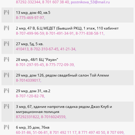
87292-332344, 8 701 607 38 40
, postnikova_53@mail.ru
13 мкр, дом 40, кв.5
8-775-469-97-97
,
2 мкр, 47 В, Б.Ц МЕДЕТ (Бывший РКЦ), 1 этаж, 110 кабинет
8-707-499-96-59; 8-701-491-34-91, 8-771-838-58-11
,
27 мкр, 5д, 5 кв.
410413, 8-702-310-67-45, 41-21-34
,
28 мкр., 48/1 БЦ "Рауан"
8-701-297-95-45, 8-775-772-09-39
,
29 мкр, дом 126, рядом свадебный салон Той Алеми
8-7014339017
,
29 мкр, дом 31, кв.2
8-707-120-82-78
,
3 мкр, 67, здание напротив садика рядом Джаз Клуб и
миграционная полиция
87292331822, 8-7016024559
,
6 мкр, 35 дом, 76кв
60-31-86, 51-06-81, 8 701 492 11 17, 8 771 497 40 50, 8 707 699
,