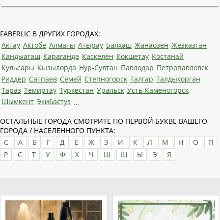
FABERLIC В ДРУГИХ ГОРОДАХ:
Актау
Актобе
Алматы
Атырау
Балхаш
Жанаозен
Жезказган
Кандыагаш
Караганда
Каскелен
Кокшетау
Костанай
Кульсары
Кызылорда
Нур-Султан
Павлодар
Петропавловск
Риддер
Сатпаев
Семей
Степногорск
Талгар
Талдыкорган
Тараз
Темиртау
Туркестан
Уральск
Усть-Каменогорск
Шымкент
Экибастуз
...
ОСТАЛЬНЫЕ ГОРОДА СМОТРИТЕ ПО ПЕРВОЙ БУКВЕ ВАШЕГО
ГОРОДА / НАСЕЛЕННОГО ПУНКТА:
C
А
Б
Г
Д
Е
Ж
З
И
К
Л
М
Н
О
П
Р
С
Т
У
Ф
Х
Ч
Ш
Щ
Ы
Э
Я