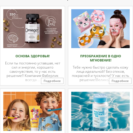
ОСНОВА ЗДОРОВЬЯ!
ПРЕОБРАЖЕНИЕ В ОДНО
МГНОВЕНИЕ!
Если ты постоянно уставшая, нет
сил и энергии, хорошего
Тебе нужно быстро сделать кожу
самочувствия, то у нас есть
лица идеальной? Без отеков,
решение!! Компания Фаберлик
покрасней и тусклости? У нас есть
всегда ...
решение!Великолепные
Подробнее
Подробнее
тканевые ...