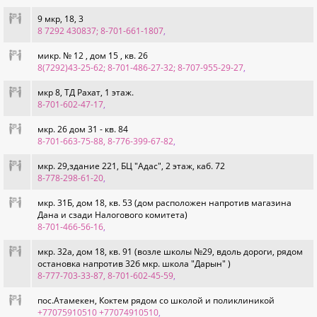
9 мкр, 18, 3
8 7292 430837; 8-701-661-1807
,
микр. № 12 , дом 15 , кв. 26
8(7292)43-25-62; 8-701-486-27-32; 8-707-955-29-27
,
мкр 8, ТД Рахат, 1 этаж.
8-701-602-47-17
,
мкр. 26 дом 31 - кв. 84
8-701-663-75-88, 8-776-399-67-82
,
мкр. 29,здание 221, БЦ "Адас", 2 этаж, каб. 72
8-778-298-61-20
,
мкр. 31Б, дом 18, кв. 53 (дом расположен напротив магазина
Дана и сзади Налогового комитета)
8-701-466-56-16
,
мкр. 32а, дом 18, кв. 91 (возле школы №29, вдоль дороги, рядом
остановка напротив 32б мкр. школа "Дарын" )
8-777-703-33-87, 8-701-602-45-59
,
пос.Атамекен, Коктем рядом со школой и поликлиникой
+77075910510 +77074910510
,