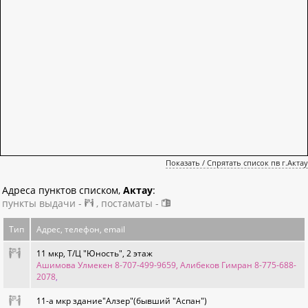
Показать / Спрятать список пв г.Актау
Адреса пунктов списком,
Актау
:
пункты выдачи -
, постаматы -
Тип
Адрес, телефон, email
11 мкр, Т/Ц "Юность", 2 этаж
Ашимова Улмекен 8-707-499-9659, Алибеков Гимран 8-775-688-
2078
,
11-а мкр здание"Алзер"(бывший "Аспан")