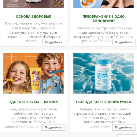
ОСНОВА ЗДОРОВЬЯ!
ПРЕОБРАЖЕНИЕ В ОДНО
МГНОВЕНИЕ!
Если ты постоянно уставшая, нет
сил и энергии, хорошего
Тебе нужно быстро сделать кожу
самочувствия, то у нас есть
лица идеальной? Без отеков,
решение!! Компания Фаберлик
покрасней и тусклости? У нас есть
всегда ...
решение!Великолепные
Подробнее
Подробнее
тканевые ...
ЗДОРОВЫЕ ЗУБЫ — ВАЖНО!
ТВОЁ ЗДОРОВЬЕ В ТВОИХ РУКАХ.
Каждая мама хочет, чтоб её
В нашей жизни где так много
ребёночек был всегда
стресса и отрицательных эмоций -
здоровеньким, весёлым и
так важно поддерживать
счастливым. Бережный и
гармонию внутри себя и
правильный уход за молочными ...
обязательно с ...
Подробнее
Подробнее