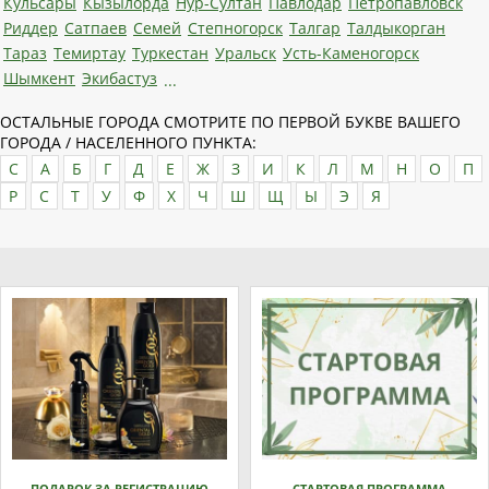
Кульсары
Кызылорда
Нур-Султан
Павлодар
Петропавловск
Риддер
Сатпаев
Семей
Степногорск
Талгар
Талдыкорган
Тараз
Темиртау
Туркестан
Уральск
Усть-Каменогорск
Шымкент
Экибастуз
...
ОСТАЛЬНЫЕ ГОРОДА СМОТРИТЕ ПО ПЕРВОЙ БУКВЕ ВАШЕГО
ГОРОДА / НАСЕЛЕННОГО ПУНКТА:
C
А
Б
Г
Д
Е
Ж
З
И
К
Л
М
Н
О
П
Р
С
Т
У
Ф
Х
Ч
Ш
Щ
Ы
Э
Я
ПОДАРОК ЗА РЕГИСТРАЦИЮ
СТАРТОВАЯ ПРОГРАММА