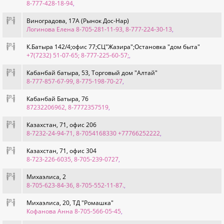
8-777-428-18-94
,
Виноградова, 17А (Рынок Дос-Нар)
Логинова Елена 8-705-281-11-93, 8-777-224-30-13
,
К.Батыра 142/4;офис 77;СЦ"Жазира";Остановка "дом быта"
+7(7232) 51-07-65; 8-777-225-60-57;
,
Кабанбай батыра, 53, Торговый дом "Алтай"
8-777-857-67-99, 8-775-198-70-27
,
Кабанбай Батыра, 76
87232206962, 8-7772357519
,
Казахстан, 71, офис 206
8-7232-24-94-71, 8-7054168330 +77766252222
,
Казахстан, 71, офис 304
8-723-226-6035, 8-705-239-0727
,
Михаэлиса, 2
8-705-623-84-36, 8-705-552-11-87.
,
Михаэлиса, 20, ТД "Ромашка"
Кофанова Анна 8-705-566-05-45
,