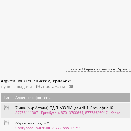
Показать / Спрятать список пв г.Уральск
Адреса пунктов списком,
Уральск
:
пункты выдачи -
, постаматы -
Тип
Адрес, телефон, email
7 мкр. (мкр.Астана), ТД "НАЗЭЛЬ", дом 4Н1, 2 эт., офис 10
87758111307 - Еркебулан. 87013700664, 87778636047 - Клара
,
Абулхаир хана, 87/1
Саркулова Гульжиян 8-777-565-12-59
,