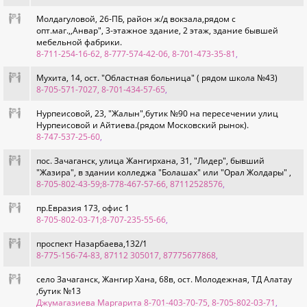
Молдагуловой, 26-ПБ, район ж/д вокзала,рядом с
опт.маг.,,Анвар", 3-этажное здание, 2 этаж, здание бывшей
мебельной фабрики.
8-711-254-16-62, 8-777-574-42-06, 8-701-473-35-81
,
Мухита, 14, ост. "Областная больница" ( рядом школа №43)
8-705-571-7027, 8-701-434-57-65
,
Нурпеисовой, 23, "Жалын",бутик №90 на пересечении улиц
Нурпеисовой и Айтиева.(рядом Московский рынок).
8-747-537-25-60
,
пос. Зачаганск, улица Жангирхана, 31, "Лидер", бывший
"Жазира", в здании колледжа "Болашах" или "Орал Жолдары" ,
8-705-802-43-59;8-778-467-57-66, 87112528576
,
пр.Евразия 173, офис 1
8-705-802-03-71;8-707-235-55-66
,
проспект Назарбаева,132/1
8-775-156-74-83, 87112 305017, 87775677868
,
село Зачаганск, Жангир Хана, 68в, ост. Молодежная, ТД Алатау
,бутик №13
Джумагазиева Маргарита 8-701-403-70-75, 8-705-802-03-71
,