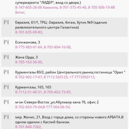
супермаркета "ЛИДЕР", вход со двора.)
8-747-605-26-06 Камилла, 8-701-375-45-46, 8-705-506-19-88
Ботаг
,
Евразия, 61/1, ТРЦ : Евразия, 4этаж, бутик №9 (здание
развлекательного центра Галактика)
8-701-635-09-83
,
Есенжанова, 3
8-775-983-91-64, 8-705-804-16-08
,
Жана Орда, 3
8-705-163-50-00
,
Курмангазы 80/2, район Центрального рынка,гостиница "Орал "
8-702-902-17-67; 8 7112 503123, +7 7773950113
,
Курмангазы, 165, 165
8-7112-51-46-51, 8-705-402-73-65
,
м-он Северо-Восток ,ул.Абулхаир хана 76, офис 2
8-702-603-79-04;8-777-564-06-54
,
мкр. Женис, 21, Вход с торца дома, со стороны нового АРБАТА.В
одном здании с Каспий банком.
8-701-849-7262
,