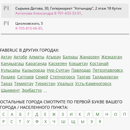
Сырыма Датова, 30, Гипермаркет "Алтындар", 2 этаж 18 бутик
Антонова Александра 8-701-433-33-01
,
Циолковского, 5
8-705-810-66-85
,
FABERLIC В ДРУГИХ ГОРОДАХ:
Актау
Актобе
Алматы
Атырау
Балхаш
Жанаозен
Жезказган
Кандыагаш
Караганда
Каскелен
Кокшетау
Костанай
Кульсары
Кызылорда
Нур-Султан
Павлодар
Петропавловск
Риддер
Сатпаев
Семей
Степногорск
Талгар
Талдыкорган
Тараз
Темиртау
Туркестан
Уральск
Усть-Каменогорск
Шымкент
Экибастуз
...
ОСТАЛЬНЫЕ ГОРОДА СМОТРИТЕ ПО ПЕРВОЙ БУКВЕ ВАШЕГО
ГОРОДА / НАСЕЛЕННОГО ПУНКТА:
C
А
Б
Г
Д
Е
Ж
З
И
К
Л
М
Н
О
П
Р
С
Т
У
Ф
Х
Ч
Ш
Щ
Ы
Э
Я