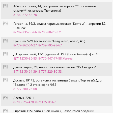
Абылхаир хана, 14, (напротив ресторана ** Восточные
сказки**, остановка Тюленина)
8-702-272-82-78
,
Гагарина, 36/2, рядом парикмахерская "Коктем" ,напротив ТД
"Юльба"
8-707-235-55-66, 8-705-80-20-371
,
Гринько, 52/1 (остановка "Талдысай", авт.7 , 45.)
8-777-862-04-27, 8-702-795-98-67
,
Д.Нурпеисовой, 12/1 (здание АТИСО,Газжобалау) офис 105
8(7112)50-35-83; 8-776-947-77-88 Жанна
,
Даулеткерия, 24, напротив стоматологии "Жайык дент"
8-7112-50-64-39, 8-777-229-30-53
,
Достык, 191/ 3, остановка гостиница Саяхат, Торговый Дом
"Водолей", 2 этаж, офис №32
8-777-580-76-08
,
Достык, 226, 1
8-7056257428, 8-7112531967
,
Евразия 115 (район 8-ой школы, находиться в здании