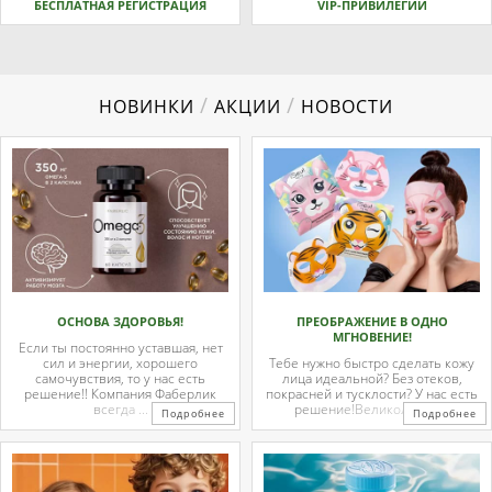
БЕСПЛАТНАЯ РЕГИСТРАЦИЯ
VIP-ПРИВИЛЕГИИ
/
/
НОВИНКИ
АКЦИИ
НОВОСТИ
ОСНОВА ЗДОРОВЬЯ!
ПРЕОБРАЖЕНИЕ В ОДНО
МГНОВЕНИЕ!
Если ты постоянно уставшая, нет
сил и энергии, хорошего
Тебе нужно быстро сделать кожу
самочувствия, то у нас есть
лица идеальной? Без отеков,
решение!! Компания Фаберлик
покрасней и тусклости? У нас есть
всегда ...
решение!Великолепные
Подробнее
Подробнее
тканевые ...