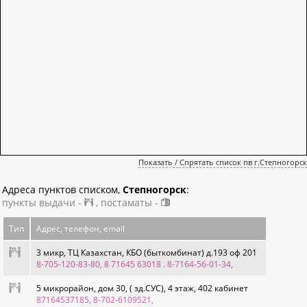
Показать / Спрятать список пв г.Степногорск
Адреса пунктов списком,
Степногорск
:
пункты выдачи -
, постаматы -
Тип
Адрес, телефон, email
3 микр, ТЦ Казахстан, КБО (быткомбинат) д.193 оф 201
8-705-120-83-80, 8 71645 63018 . 8-7164-56-01-34
,
5 микрорайон, дом 30, ( зд.СУС), 4 этаж, 402 кабинет
87164537185, 8-702-6109521
,