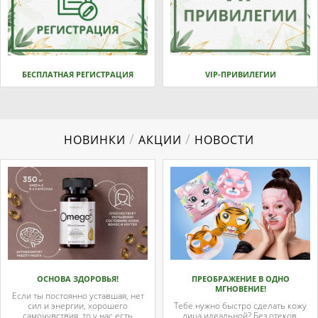
БЕСПЛАТНАЯ РЕГИСТРАЦИЯ
VIP-ПРИВИЛЕГИИ
/
/
НОВИНКИ
АКЦИИ
НОВОСТИ
ОСНОВА ЗДОРОВЬЯ!
ПРЕОБРАЖЕНИЕ В ОДНО
МГНОВЕНИЕ!
Если ты постоянно уставшая, нет
сил и энергии, хорошего
Тебе нужно быстро сделать кожу
самочувствия, то у нас есть
лица идеальной? Без отеков,