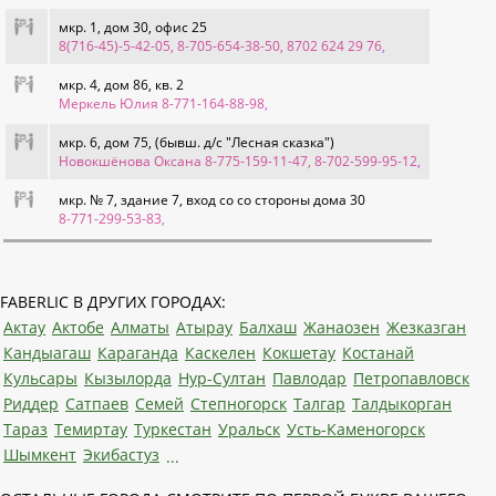
мкр. 1, дом 30, офис 25
8(716-45)-5-42-05, 8-705-654-38-50, 8702 624 29 76
,
мкр. 4, дом 86, кв. 2
Меркель Юлия 8-771-164-88-98
,
мкр. 6, дом 75, (бывш. д/с "Лесная сказка")
Новокшёнова Оксана 8-775-159-11-47, 8-702-599-95-12
,
мкр. № 7, здание 7, вход со со стороны дома 30
8-771-299-53-83
,
FABERLIC В ДРУГИХ ГОРОДАХ:
Актау
Актобе
Алматы
Атырау
Балхаш
Жанаозен
Жезказган
Кандыагаш
Караганда
Каскелен
Кокшетау
Костанай
Кульсары
Кызылорда
Нур-Султан
Павлодар
Петропавловск
Риддер
Сатпаев
Семей
Степногорск
Талгар
Талдыкорган
Тараз
Темиртау
Туркестан
Уральск
Усть-Каменогорск
Шымкент
Экибастуз
...