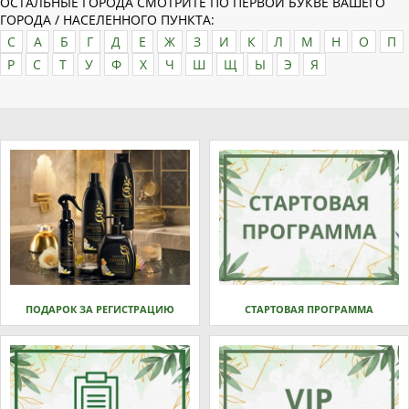
ОСТАЛЬНЫЕ ГОРОДА СМОТРИТЕ ПО ПЕРВОЙ БУКВЕ ВАШЕГО
ГОРОДА / НАСЕЛЕННОГО ПУНКТА:
C
А
Б
Г
Д
Е
Ж
З
И
К
Л
М
Н
О
П
Р
С
Т
У
Ф
Х
Ч
Ш
Щ
Ы
Э
Я
ПОДАРОК ЗА РЕГИСТРАЦИЮ
СТАРТОВАЯ ПРОГРАММА