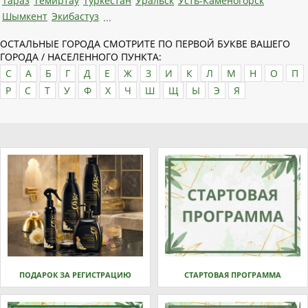
Тараз
Темиртау
Туркестан
Уральск
Усть-Каменогорск
Шымкент
Экибастуз
...
ОСТАЛЬНЫЕ ГОРОДА СМОТРИТЕ ПО ПЕРВОЙ БУКВЕ ВАШЕГО
ГОРОДА / НАСЕЛЕННОГО ПУНКТА:
C
А
Б
Г
Д
Е
Ж
З
И
К
Л
М
Н
О
П
Р
С
Т
У
Ф
Х
Ч
Ш
Щ
Ы
Э
Я
ПОДАРОК ЗА РЕГИСТРАЦИЮ
СТАРТОВАЯ ПРОГРАММА