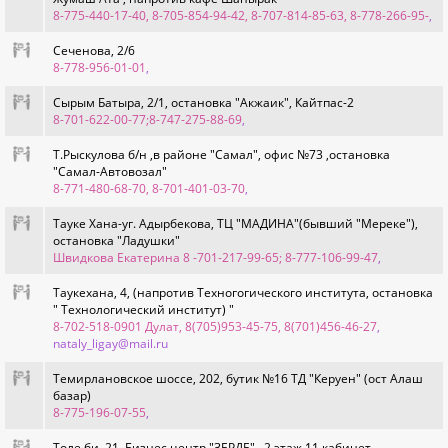
8-775-440-17-40, 8-705-854-94-42, 8-707-814-85-63, 8-778-266-95-
,
Сеченова, 2/6
8-778-956-01-01
,
Сырым Батыра, 2/1, остановка "Акжаик", Кайтпас-2
8-701-622-00-77;8-747-275-88-69
,
Т.Рыскулова б/н ,в районе "Самал", офис №73 ,остановка
"Самал-Автовозал"
8-771-480-68-70, 8-701-401-03-70
,
Тауке Хана-уг. Адырбекова, ТЦ "МАДИНА"(бывший "Мереке"),
остановка "Ладушки"
Швидкова Екатерина 8 -701-217-99-65; 8-777-106-99-47
,
Таукехана, 4, (напротив Техногогического института, остановка
" Технологический институт) "
8-702-518-0901 Дулат, 8(705)953-45-75, 8(701)456-46-27
,
nataly_ligay@mail.ru
Темирлановское шоссе, 202, бутик №16 ТД "Керуен" (ост Алаш
базар)
8-775-196-07-55
,
Толе би, 21, Бизнес центр "ЗЕРДЕ" , 2 этаж 11 кабинет