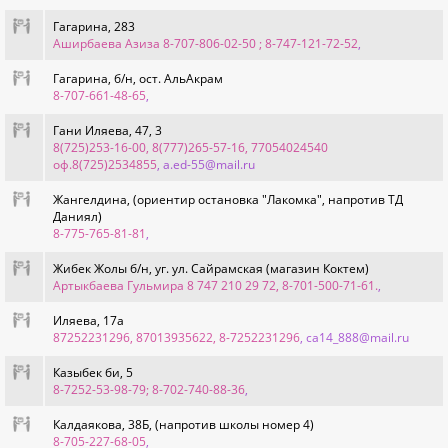
Гагарина, 283
Аширбаева Азиза 8-707-806-02-50 ; 8-747-121-72-52
,
Гагарина, б/н, ост. АльАкрам
8-707-661-48-65
,
Гани Иляева, 47, 3
8(725)253-16-00, 8(777)265-57-16, 77054024540
оф.8(725)2534855
, a.ed-55@mail.ru
Жангелдина, (ориентир остановка "Лакомка", напротив ТД
Даниял)
8-775-765-81-81
,
Жибек Жолы б/н, уг. ул. Сайрамская (магазин Коктем)
Артыкбаева Гульмира 8 747 210 29 72, 8-701-500-71-61.
,
Иляева, 17а
87252231296, 87013935622, 8-7252231296
, ca14_888@mail.ru
Казыбек би, 5
8-7252-53-98-79; 8-702-740-88-36
,
Калдаякова, 38Б, (напротив школы номер 4)
8-705-227-68-05
,