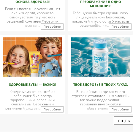
ОСНОВА ЗДОРОВЬЯ!
ПРЕОБРАЖЕНИЕ В ОДНО
МГНОВЕНИЕ!
Если ты постоянно уставшая, нет
сил и энергии, хорошего
Тебе нужно быстро сделать кожу
самочувствия, то у нас есть
лица идеальной? Без отеков,
решение!! Компания Фаберлик
покрасней и тусклости? У нас есть
всегда ...
решение!Великолепные
Подробнее
Подробнее
тканевые ...
ЗДОРОВЫЕ ЗУБЫ — ВАЖНО!
ТВОЁ ЗДОРОВЬЕ В ТВОИХ РУКАХ.
Каждая мама хочет, чтоб её
В нашей жизни где так много
ребёночек был всегда
стресса и отрицательных эмоций -
здоровеньким, весёлым и
так важно поддерживать
счастливым. Бережный и
гармонию внутри себя и
правильный уход за молочными ...
обязательно с ...
Подробнее
Подробнее
ЕЩЕ »