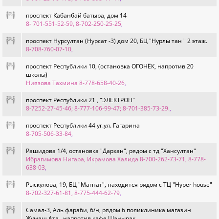
проспект Кабанбай батыра, дом 14
8- 701-551-52-59, 8-702-250-25-25
,
проспект Нурсултан (Нурсат -3) дом 20, БЦ "Нурлы тан " 2 этаж.
8-708-760-07-10
,
проспект Республики 10, (остановка ОГОНЁК, напротив 20
школы)
Ниязова Тахмина 8-778-658-40-26
,
проспект Республики 21 , "ЭЛЕКТРОН"
8-7252-27-45-46; 8-777-106-99-47; 8-701-385-73-29.
,
проспект Республики 44 уг.ул. Гагарина
8-705-506-33-84
,
Рашидова 1/4, остановка "Дархан", рядом с тд "Хансултан"
Ибрагимова Нигара, Икрамова Халида 8-700-262-73-71, 8-778-
638-03
,
Рыскулова, 19, БЦ "Магнат", находится рядом с ТЦ "Hyper house"
8-702-327-61-81, 8-775-444-62-79
,
Самал-3, Аль фараби, б/н, рядом 6 поликлиника магазин
Жумаш Ата , напротив кафе Шанырак