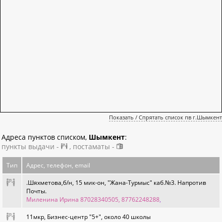
Показать / Спрятать список пв г.Шымкент
Адреса пунктов списком,
Шымкент
:
пункты выдачи -
, постаматы -
Тип
Адрес, телефон, email
.Шяхметова,б/н, 15 мик-он, "Жана-Турмыс" каб.№3. Напротив
Почты.
Миленина Ирина 87028340505, 87762248288
,
11мкр, Бизнес-центр "5+", около 40 школы