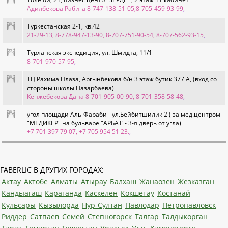
Адилбекова Рабига 8-747-138-51-05;8-705-459-93-99
,
Туркестанская 2-1, кв.42
21-29-13, 8-778-947-13-90, 8-707-751-90-54, 8-707-562-93-15
,
Турланская экспедиция, ул. Шмидта, 11/1
8-701-970-57-95
,
ТЦ Рахима Плаза, Аргынбекова б/н 3 этаж бутик 377 А, (вход со
стороны школы Назарбаева)
Кенжебекова Дана 8-701-905-00-90, 8-701-358-58-48
,
угол площади Аль-Фараби - ул.Бейбитшилик 2 ( за мед.центром
"МЕДИКЕР" на бульваре "АРБАТ"- 3-я дверь от угла)
+7 701 397 79 07, +7 705 954 51 23.
,
FABERLIC В ДРУГИХ ГОРОДАХ:
Актау
Актобе
Алматы
Атырау
Балхаш
Жанаозен
Жезказган
Кандыагаш
Караганда
Каскелен
Кокшетау
Костанай
Кульсары
Кызылорда
Нур-Султан
Павлодар
Петропавловск
Риддер
Сатпаев
Семей
Степногорск
Талгар
Талдыкорган