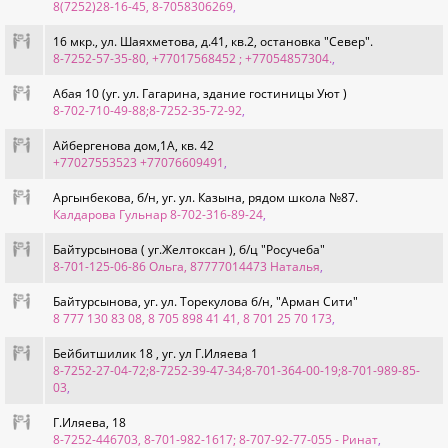
8(7252)28-16-45, 8-7058306269
,
16 мкр., ул. Шаяхметова, д.41, кв.2, остановка "Север".
8-7252-57-35-80, +77017568452 ; +77054857304.
,
Абая 10 (уг. ул. Гагарина, здание гостиницы Уют )
8-702-710-49-88;8-7252-35-72-92
,
Айбергенова дом,1А, кв. 42
+77027553523 +77076609491
,
Аргынбекова, б/н, уг. ул. Казына, рядом школа №87.
Калдарова Гульнар 8-702-316-89-24
,
Байтурсынова ( уг.Желтоксан ), б/ц "Росучеба"
8-701-125-06-86 Ольга, 87777014473 Наталья
,
Байтурсынова, уг. ул. Торекулова б/н, "Арман Сити"
8 777 130 83 08, 8 705 898 41 41, 8 701 25 70 173
,
Бейбитшилик 18 , уг. ул Г.Иляева 1
8-7252-27-04-72;8-7252-39-47-34;8-701-364-00-19;8-701-989-85-
03
,
Г.Иляева, 18
8-7252-446703, 8-701-982-1617; 8-707-92-77-055 - Ринат
,