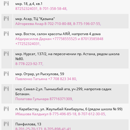
мкр. 18, д.4, кв.1
87252324031, 8-701-358-58-48
,
мкр. Асар, ТЦ "Қазына"
Айтореева Анар 8-702-710-80-88, 8-775-196-07-55
,
мкр. Восток, салон красоты АЯЙ, напротив 4 дома
Абдирасилов Дархан +77758555525 и 87013585848
+77252324031
,
мкр. Нурсат, 137/2, на пересечении пр. Астана, рядом школа
№80.
8-778-223-92-77
,
мкр. Отрар, ул Рыскулова, 59
Павленко Татьяна +7 708 823 34 80
,
мкр. Самал-2,ул. Тынышбай ата, уч 299, напротив садик
Ботакан.
Полатова Гульнара 87716371309
,
п. Карабастау, ул. Жаулыбай Камбарулы, 6 (рядом школа № 99)
Ибашова Калдыкул 8-775-496-85-18, 8-707-612-30-05
,
Панфилова, 13
8-701-25-70-173, 8-705-898-41-41
,