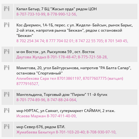
Капал Батыр, 7 БЦ "Жасыл орда" рядом ЦОН
8-707-733-10-99, 8-778-990-12-56
,
Кос-Диермен, 1A-1Б, перес. с ул. Жидели- Байсын, рынок Барыс,
2-ой этаж, напротив рынка "Бекжан", рядом с остановкой
"Бекжан"
8 702 254 34 74; 8 777 704 02 01; 8 747 22 55 705; 8 701 549 45
,
м-он Восток , ул. Рыскулова 59 , ост. Восток
Даутова Жулдыз 8-701-178-48-47; 8-775-721-58-28
,
Маметова, 20, угол Байтурсынова, напротив "РА Балта Сапар",
остановка "Спортивный"
Алимбекова Сара тел 87013861197, 87077607775 (ватцап)
8777916527
,
Мангельдина, Торговый дом "Пирим" 11 -й бутик
8-701-774-89-96, 8-747-88-24-064
,
мкр НУРТАС, ул Саяхат, супермаркет САЙМАН, 2 этаж.
Исаева Маржан 8-707-411-40-09
,
мкр Север 67б, рядом БТИ.
Жумабаева Бахыткул 8-701-103-20-40; 8-708-930-97-10
,