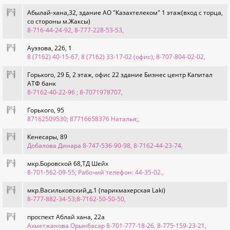
Абылай-хана,32, здание АО "Казахтелеком" 1 этаж(вход с торца,
со стороны м.Жаксы)
8-716-44-24-92, 8-777-228-53-53
,
Ауэзова, 226, 1
8 (7162) 40-15-67, 8 (7162) 33-17-02 (офис), 8-707-804-02-02
,
Горького, 29 Б, 2 этаж, офис 22 здание Бизнес центр Капитал
АТФ банк
8-7162-40-22-96 ; 8-7071978707
,
Горького, 95
87162509530; 87716658376 Наталья;
,
Кенесары, 89
Добалова Динара 8-747-536-90-98, 8-7162-44-23-74
,
мкр.Боровской 68,ТД Шейх
8-701-562-09-55; Рабочий телефон: 44-35-02.
,
мкр.Васильковский,д.1 (парикмахерская Laki)
8-777-882-34-53;8-7162-50-50-50
,
проспект Аблай хана, 22а
Ахметжанова Орынбасар 8-701-777-18-26, 8-775-159-23-21
,