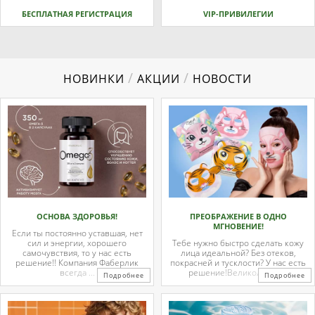
БЕСПЛАТНАЯ РЕГИСТРАЦИЯ
VIP-ПРИВИЛЕГИИ
/
/
НОВИНКИ
АКЦИИ
НОВОСТИ
ОСНОВА ЗДОРОВЬЯ!
ПРЕОБРАЖЕНИЕ В ОДНО
МГНОВЕНИЕ!
Если ты постоянно уставшая, нет
сил и энергии, хорошего
Тебе нужно быстро сделать кожу
самочувствия, то у нас есть
лица идеальной? Без отеков,
решение!! Компания Фаберлик
покрасней и тусклости? У нас есть
всегда ...
решение!Великолепные
Подробнее
Подробнее
тканевые ...