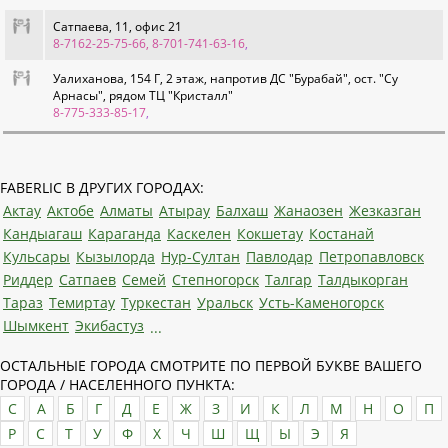
Сатпаева, 11, офис 21
8-7162-25-75-66, 8-701-741-63-16
,
Уалиханова, 154 Г, 2 этаж, напротив ДС "Бурабай", ост. "Су
Арнасы", рядом ТЦ "Кристалл"
8-775-333-85-17
,
FABERLIC В ДРУГИХ ГОРОДАХ:
Актау
Актобе
Алматы
Атырау
Балхаш
Жанаозен
Жезказган
Кандыагаш
Караганда
Каскелен
Кокшетау
Костанай
Кульсары
Кызылорда
Нур-Султан
Павлодар
Петропавловск
Риддер
Сатпаев
Семей
Степногорск
Талгар
Талдыкорган
Тараз
Темиртау
Туркестан
Уральск
Усть-Каменогорск
Шымкент
Экибастуз
...
ОСТАЛЬНЫЕ ГОРОДА СМОТРИТЕ ПО ПЕРВОЙ БУКВЕ ВАШЕГО
ГОРОДА / НАСЕЛЕННОГО ПУНКТА:
C
А
Б
Г
Д
Е
Ж
З
И
К
Л
М
Н
О
П
Р
С
Т
У
Ф
Х
Ч
Ш
Щ
Ы
Э
Я