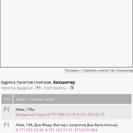
Показать / Спрятать список пв г.Кокшетау
Адреса пунктов списком,
Кокшетау
:
пункты выдачи -
, постаматы -
Тип
Адрес, телефон, email
Абая, 116а
Каирденов Серик 8-771-988-52-79, 8-701-292-42-77
,
Абая, 149, Дом Моды Жастар ( напротив Дом Быта Алатау)
8-777-655-33-96, 8-701-582-51-01, 87162761884
,