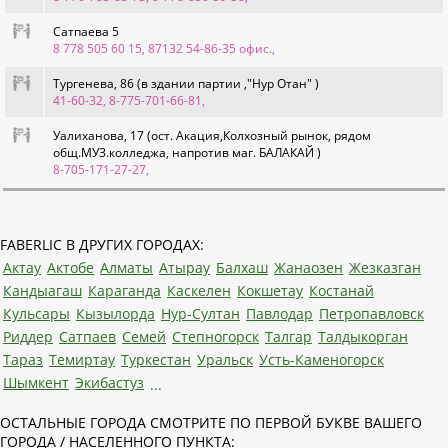
Сатпаева 5
8 778 505 60 15, 87132 54-86-35 офис.
,
Тургенева, 86 (в здании партии ,"Нур Отан" )
41-60-32, 8-775-701-66-81
,
Уалиханова, 17 (ост. Акация,Колхозный рынок, рядом
общ.МУЗ.колледжа, напротив маг. БАЛАКАЙ )
8-705-171-27-27
,
FABERLIC В ДРУГИХ ГОРОДАХ:
Актау
Актобе
Алматы
Атырау
Балхаш
Жанаозен
Жезказган
Кандыагаш
Караганда
Каскелен
Кокшетау
Костанай
Кульсары
Кызылорда
Нур-Султан
Павлодар
Петропавловск
Риддер
Сатпаев
Семей
Степногорск
Талгар
Талдыкорган
Тараз
Темиртау
Туркестан
Уральск
Усть-Каменогорск
Шымкент
Экибастуз
...
ОСТАЛЬНЫЕ ГОРОДА СМОТРИТЕ ПО ПЕРВОЙ БУКВЕ ВАШЕГО
ГОРОДА / НАСЕЛЕННОГО ПУНКТА: