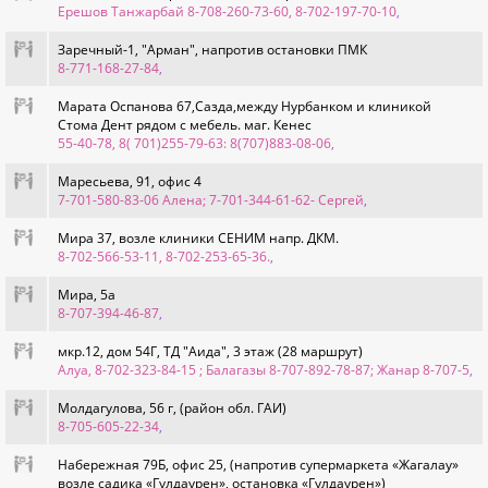
Ерешов Танжарбай 8-708-260-73-60, 8-702-197-70-10
,
Заречный-1, "Арман", напротив остановки ПМК
8-771-168-27-84
,
Марата Оспанова 67,Сазда,между Нурбанком и клиникой
Стома Дент рядом с мебель. маг. Кенес
55-40-78, 8( 701)255-79-63: 8(707)883-08-06
,
Маресьева, 91, офис 4
7-701-580-83-06 Алена; 7-701-344-61-62- Сергей
,
Мира 37, возле клиники СЕНИМ напр. ДКМ.
8-702-566-53-11, 8-702-253-65-36.
,
Мира, 5а
8-707-394-46-87
,
мкр.12, дом 54Г, ТД "Аида", 3 этаж (28 маршрут)
Алуа, 8-702-323-84-15 ; Балагазы 8-707-892-78-87; Жанар 8-707-5
,
Молдагулова, 56 г, (район обл. ГАИ)
8-705-605-22-34
,
Набережная 79Б, офис 25, (напротив супермаркета «Жагалау»
возле садика «Гулдаурен», остановка «Гулдаурен»)