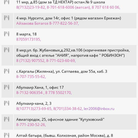
11 мкр, д.85 (дом за ТД НЕКТАР) остан.№ 9 школа
8(7132)23-19-82, 8-701-618-6006 (ватсап), 8 707 618 60 06
,
4 мкр. Нурсити, дом 14г, офис 1 (рядом магазин Еркежан)
Айзакова Ботагоз 8-777-822-56-37
,
8 марта, 18
87059173195
,
8 мкр,ул. бр. Жубановых,д.292,кв.106 (коричневая пристройка,
общий вход с ателье "АНИЯ", напротив кафе " РОБИНЗОН")
8 (7132) 907552, 8-771-023-60-69
,
c.Каргалы (Жилянка), ул. Сатпаева, дом 55а, каб. 3
8-707-735-55-62
,
Абулхаир Хана, 1, офис 17
8-7132-906354 , 8 778 5502170
,
Абулхаир-хана, 2, 3
8(107713)273-69-65, 8(701)334-38-62
, ler2006@inbox.ru
Авиагородок, 25, офисное здание "Кутузовский"
8-771-230-52-26
,
Алтай батыра, (бывш. Колхозная, район Москва), д. 8