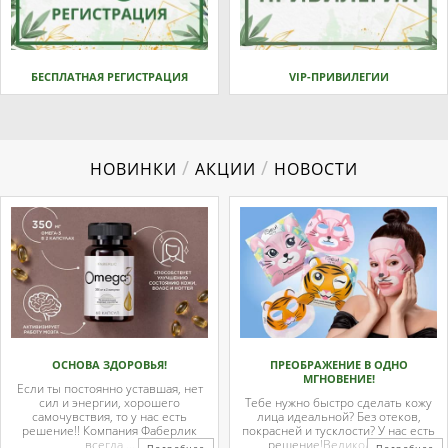
БЕСПЛАТНАЯ РЕГИСТРАЦИЯ
VIP-ПРИВИЛЕГИИ
/
/
НОВИНКИ
АКЦИИ
НОВОСТИ
ОСНОВА ЗДОРОВЬЯ!
ПРЕОБРАЖЕНИЕ В ОДНО
МГНОВЕНИЕ!
Если ты постоянно уставшая, нет
сил и энергии, хорошего
Тебе нужно быстро сделать кожу
самочувствия, то у нас есть
лица идеальной? Без отеков,
решение!! Компания Фаберлик
покрасней и тусклости? У нас есть
всегда ...
решение!Великолепные