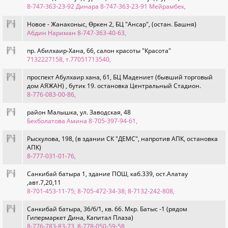
8-747-363-23-92 Динара 8-747-363-23-91 Мейрамбек
,
Новое - Жанаконыс, Өркен 2, БЦ "Ансар", (остан. Башня)
Абдин Нариман 8-747-363-40-63
,
пр. Абилхаир-Хана, 66, салон красоты "Красота"
7132227158, т.77051713540
,
проспект Абулхаир хана, 61, БЦ Мадениет (бывший торговый
дом АЯЖАН) , бутик 19. остановка Центральный Стадион.
8-776-083-00-86
,
район Малышка, ул. Заводская, 48
Бекболатова Амина 8-705-397-94-61
,
Рыскулова, 198, (в здании СК "ДЕМС", напротив АПК, остановка
АПК)
8-777-031-01-76
,
Санкибай батыра 1, здание ПОШ, каб.339, ост.Алатау
,авт.7,20,11
8-701-453-11-75; 8-705-472-34-38; 8-7132-242-808
,
Санкибай батыра, 36/б/1, кв. 66. Мкр. Батыс -1 (рядом
Гипермаркет Дина, Капитал Плаза)
8-776-783-83-73, 8-778-050-59-58
,