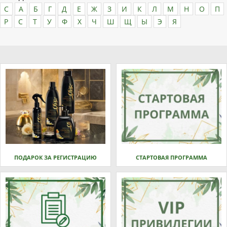
C
А
Б
Г
Д
Е
Ж
З
И
К
Л
М
Н
О
П
Р
С
Т
У
Ф
Х
Ч
Ш
Щ
Ы
Э
Я
ПОДАРОК ЗА РЕГИСТРАЦИЮ
СТАРТОВАЯ ПРОГРАММА