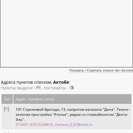
Показать / Спрятать список пв г.Актобе
Адреса пунктов списком,
Актобе
:
пункты выдачи -
, постаматы -
Тип
Адрес, телефон, email
101 Стрелковой Бригады, 13, напротив магазина "Дина". Темно-
зеленая пристройка "Ателье", рядом со стомкабинетом "Дента-
Эль".
515697, 87012234810
, zhanara_9_67@mail.ru