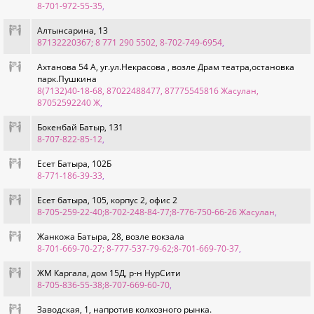
8-701-972-55-35
,
Алтынсарина, 13
87132220367; 8 771 290 5502, 8-702-749-6954
,
Ахтанова 54 А, уг.ул.Некрасова , возле Драм театра,остановка
парк.Пушкина
8(7132)40-18-68, 87022488477, 87775545816 Жасулан,
87052592240 Ж
,
Бокенбай Батыр, 131
8-707-822-85-12
,
Есет Батыра, 102Б
8-771-186-39-33
,
Есет батыра, 105, корпус 2, офис 2
8-705-259-22-40;8-702-248-84-77;8-776-750-66-26 Жасулан
,
Жанкожа Батыра, 28, возле вокзала
8-701-669-70-27; 8-777-537-79-62;8-701-669-70-37
,
ЖМ Каргала, дом 15Д, р-н НурСити
8-705-836-55-38;8-707-669-60-70
,
Заводская, 1, напротив колхозного рынка.