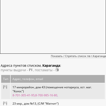
Показать / Спрятать список пв г.Караганда
Адреса пунктов списком,
Караганда
:
пункты выдачи -
, постаматы -
Тип
Адрес, телефон, email
17 микрорайон, дом 43 (помещение нотариуса, ост. маг.
"Колос")
8-701-305-41-95;8-700-985-16-80
,
23 мкр., дом №13, (С/М "Магнит")