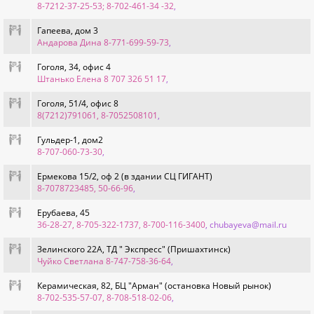
8-7212-37-25-53; 8-702-461-34 -32
,
Гапеева, дом 3
Андарова Дина 8-771-699-59-73
,
Гоголя, 34, офис 4
Штанько Елена 8 707 326 51 17
,
Гоголя, 51/4, офис 8
8(7212)791061, 8-7052508101
,
Гульдер-1, дом2
8-707-060-73-30
,
Ермекова 15/2, оф 2 (в здании СЦ ГИГАНТ)
8-7078723485, 50-66-96
,
Ерубаева, 45
36-28-27, 8-705-322-1737, 8-700-116-3400
, chubayeva@mail.ru
Зелинского 22А, ТД " Экспресс" (Пришахтинск)
Чуйко Светлана 8-747-758-36-64
,
Керамическая, 82, БЦ "Арман" (остановка Новый рынок)
8-702-535-57-07, 8-708-518-02-06
,