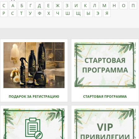
C
А
Б
Г
Д
Е
Ж
З
И
К
Л
М
Н
О
П
Р
С
Т
У
Ф
Х
Ч
Ш
Щ
Ы
Э
Я
ПОДАРОК ЗА РЕГИСТРАЦИЮ
СТАРТОВАЯ ПРОГРАММА