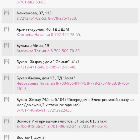
8-701-682-53-83
,
Алиханова, 37, 113
8 7212 -51-02-53, 8-778-275-1853
,
Архитектурная, 40, ТД ЭДЭМ
Юртаева Наталья 8-702-424-78-55
,
Бульвар Мира, 19
Амелина Татьяна 8-702-509-70-89
,
Бухар - Жырау ; дом " Олимп", 41/1
8-7212-411-549; 8-705-712-98-46
,
Бухар Жырау, дом 13 , ТД "Азия"
Чеботарева Наталья 8-700-966-91-44; 8-778-275-18-53; 8-705-
261-8
,
Бухар- Жирау 74/а каб.104 (45кв;рядом с Электроникой,сразу за
маг.Дамежан,2-х этажное здание)
8-701-146-95-91; 87212922435
,
Воинов Интернационалистов, 31 офис 6 (3 этаж)
8-700-918-56-54, 8-701-496-32-24, 8-7212-91-05-70
,
Восток-1, дом 3