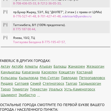
8-708-436-05-33, 8-7212-36-05-33
,
пр.Бухар Жырау, 53/1, БЦ "ДАУЛЕТ", 2 этаж ( с права от ЦУМа)
8-776-527-41-48, 8-701-427-41-48
, edelstark@yandex.ru
Таттимбета, 8/1 (100% предоплата).
8 775 187 00 44
,
Язева, 10/2, ТЦ
Токтауова Балдана 8-775-195-47-57
,
FABERLIC В ДРУГИХ ГОРОДАХ:
Актау
Актобе
Алматы
Атырау
Балхаш
Жанаозен
Жезказган
Кандыагаш
Караганда
Каскелен
Кокшетау
Костанай
Кульсары
Кызылорда
Нур-Султан
Павлодар
Петропавловск
Риддер
Сатпаев
Семей
Степногорск
Талгар
Талдыкорган
Тараз
Темиртау
Туркестан
Уральск
Усть-Каменогорск
Шымкент
Экибастуз
...
ОСТАЛЬНЫЕ ГОРОДА СМОТРИТЕ ПО ПЕРВОЙ БУКВЕ ВАШЕГО
ГОРОДА / НАСЕЛЕННОГО ПУНКТА: