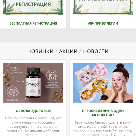
БЕСПЛАТНАЯ РЕГИСТРАЦИЯ
VIP-ПРИВИЛЕГИИ
/
/
НОВИНКИ
АКЦИИ
НОВОСТИ
ОСНОВА ЗДОРОВЬЯ!
ПРЕОБРАЖЕНИЕ В ОДНО
МГНОВЕНИЕ!
Если ты постоянно уставшая, нет
сил и энергии, хорошего
Тебе нужно быстро сделать кожу
самочувствия, то у нас есть
лица идеальной? Без отеков,
решение!! Компания Фаберлик
покрасней и тусклости? У нас есть
всегда ...
решение!Великолепные