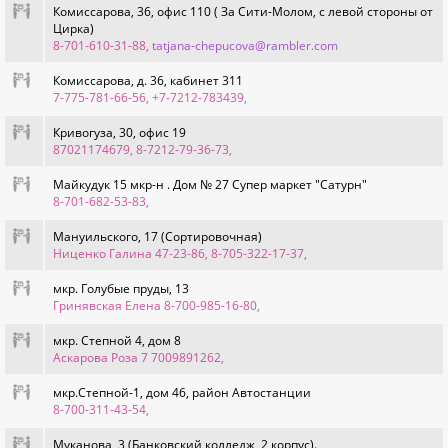
Комиссарова, 36, офис 110 ( За Сити-Молом, с левой стороны от
Цирка)
8-701-610-31-88
, tatjana-chepucova@rambler.com
Комиссарова, д. 36, кабинет 311
7-775-781-66-56, +7-7212-783439
,
Кривогуза, 30, офис 19
87021174679, 8-7212-79-36-73
,
Майкудук 15 мкр-н . Дом № 27 Супер маркет "Сатурн"
8-701-682-53-83
,
Мануильского, 17 (Сортировочная)
Ниценко Галина 47-23-86, 8-705-322-17-37
,
мкр. Голубые пруды, 13
Гринявская Елена 8-700-985-16-80
,
мкр. Степной 4, дом 8
Аскарова Роза 7 7009891262
,
мкр.Степной-1, дом 46, район Автостанции
8-700-311-43-54
,
Муканова, 3 (Банковский колледж, 2 корпус).