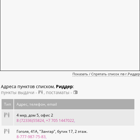
Показать / Спрятать список пв г.Риддер
Адреса пунктов списком,
Риддер
:
пункты выдачи -
, постаматы -
Тип
Адрес, телефон, email
4 мкр, дом 5, офис 2
8 (72336)55824, +7 705 1447022
,
Гоголя, 41А, "Зангар", бутик 17, 2 этаж.
8-777-987-75-83
,