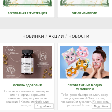
БЕСПЛАТНАЯ РЕГИСТРАЦИЯ
VIP-ПРИВИЛЕГИИ
/
/
НОВИНКИ
АКЦИИ
НОВОСТИ
ОСНОВА ЗДОРОВЬЯ!
ПРЕОБРАЖЕНИЕ В ОДНО
МГНОВЕНИЕ!
Если ты постоянно уставшая, нет
сил и энергии, хорошего
Тебе нужно быстро сделать кожу
самочувствия, то у нас есть
лица идеальной? Без отеков,
решение!! Компания Фаберлик
покрасней и тусклости? У нас есть
всегда ...
решение!Великолепные
Подробнее
Подробнее
тканевые ...