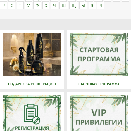
Р
С
Т
У
Ф
Х
Ч
Ш
Щ
Ы
Э
Я
ПОДАРОК ЗА РЕГИСТРАЦИЮ
СТАРТОВАЯ ПРОГРАММА