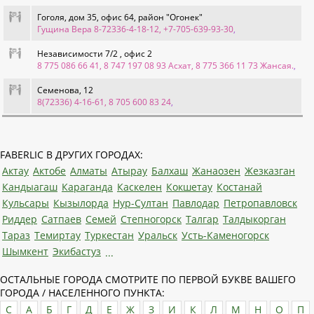
Гоголя, дом 35, офис 64, район "Огонек"
Гущина Вера 8-72336-4-18-12, +7-705-639-93-30
,
Независимости 7/2 , офис 2
8 775 086 66 41, 8 747 197 08 93 Асхат, 8 775 366 11 73 Жансая.
,
Семенова, 12
8(72336) 4-16-61, 8 705 600 83 24
,
FABERLIC В ДРУГИХ ГОРОДАХ:
Актау
Актобе
Алматы
Атырау
Балхаш
Жанаозен
Жезказган
Кандыагаш
Караганда
Каскелен
Кокшетау
Костанай
Кульсары
Кызылорда
Нур-Султан
Павлодар
Петропавловск
Риддер
Сатпаев
Семей
Степногорск
Талгар
Талдыкорган
Тараз
Темиртау
Туркестан
Уральск
Усть-Каменогорск
Шымкент
Экибастуз
...
ОСТАЛЬНЫЕ ГОРОДА СМОТРИТЕ ПО ПЕРВОЙ БУКВЕ ВАШЕГО
ГОРОДА / НАСЕЛЕННОГО ПУНКТА:
C
А
Б
Г
Д
Е
Ж
З
И
К
Л
М
Н
О
П