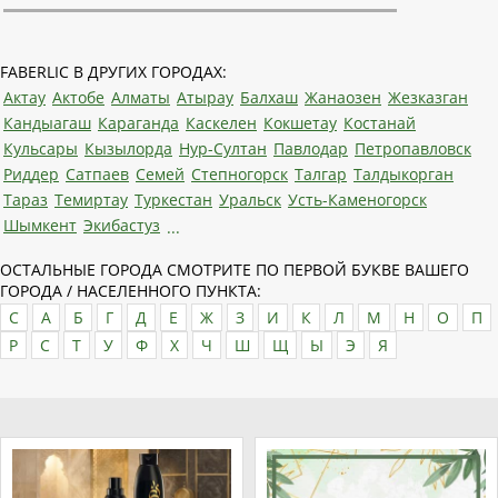
FABERLIC В ДРУГИХ ГОРОДАХ:
Актау
Актобе
Алматы
Атырау
Балхаш
Жанаозен
Жезказган
Кандыагаш
Караганда
Каскелен
Кокшетау
Костанай
Кульсары
Кызылорда
Нур-Султан
Павлодар
Петропавловск
Риддер
Сатпаев
Семей
Степногорск
Талгар
Талдыкорган
Тараз
Темиртау
Туркестан
Уральск
Усть-Каменогорск
Шымкент
Экибастуз
...
ОСТАЛЬНЫЕ ГОРОДА СМОТРИТЕ ПО ПЕРВОЙ БУКВЕ ВАШЕГО
ГОРОДА / НАСЕЛЕННОГО ПУНКТА:
C
А
Б
Г
Д
Е
Ж
З
И
К
Л
М
Н
О
П
Р
С
Т
У
Ф
Х
Ч
Ш
Щ
Ы
Э
Я