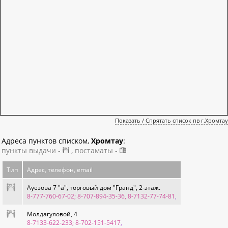
Показать / Спрятать список пв г.Хромтау
Адреса пунктов списком,
Хромтау
:
пункты выдачи -
, постаматы -
Тип
Адрес, телефон, email
Ауезова 7 "а", торговый дом "Гранд", 2-этаж.
8-777-760-67-02; 8-707-894-35-36, 8-7132-77-74-81
,
Молдагуловой, 4
8-7133-622-233; 8-702-151-5417
,