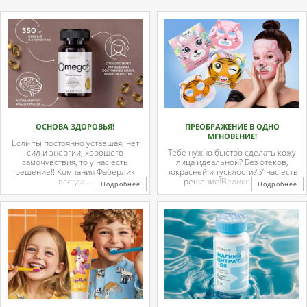
ОСНОВА ЗДОРОВЬЯ!
ПРЕОБРАЖЕНИЕ В ОДНО
МГНОВЕНИЕ!
Если ты постоянно уставшая, нет
сил и энергии, хорошего
Тебе нужно быстро сделать кожу
самочувствия, то у нас есть
лица идеальной? Без отеков,
решение!! Компания Фаберлик
покрасней и тусклости? У нас есть
всегда ...
решение!Великолепные
Подробнее
Подробнее
тканевые ...